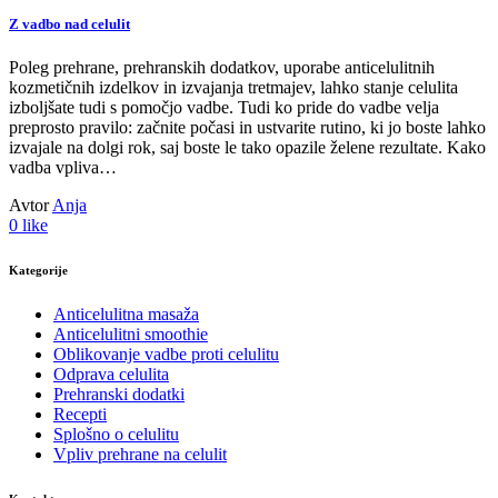
Z vadbo nad celulit
Poleg prehrane, prehranskih dodatkov, uporabe anticelulitnih
kozmetičnih izdelkov in izvajanja tretmajev, lahko stanje celulita
izboljšate tudi s pomočjo vadbe. Tudi ko pride do vadbe velja
preprosto pravilo: začnite počasi in ustvarite rutino, ki jo boste lahko
izvajale na dolgi rok, saj boste le tako opazile želene rezultate. Kako
vadba vpliva…
Avtor
Anja
0
like
Kategorije
Anticelulitna masaža
Anticelulitni smoothie
Oblikovanje vadbe proti celulitu
Odprava celulita
Prehranski dodatki
Recepti
Splošno o celulitu
Vpliv prehrane na celulit