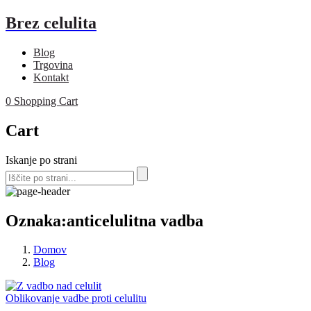
Brez celulita
Blog
Trgovina
Kontakt
0
Shopping Cart
Cart
Iskanje po strani
Oznaka:anticelulitna vadba
Domov
Blog
Oblikovanje vadbe proti celulitu